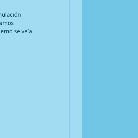
mulación 
bamos 
erno se veía 