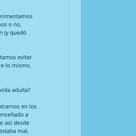
perimentamos 
os o no, 
n (y quedó 
tamos evitar 
ce lo mismo, 
vida adulta? 
rarnos en los 
 enseñado a 
r así desde 
estaba mal, 