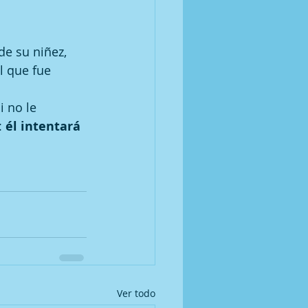
e su niñez, 
l que fue 
i no le 
 
él intentará 
Ver todo