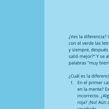
¿Ves la diferencia? 
con el verde las let
y siempre, después
salió mejor?“ Y se 
palabras ”muy bien
¿Cuál es la diferen
En el primer c
en la mente? Ex
incorrecto. ¿Al
roja? ¡No! Aún 
resaltado. 