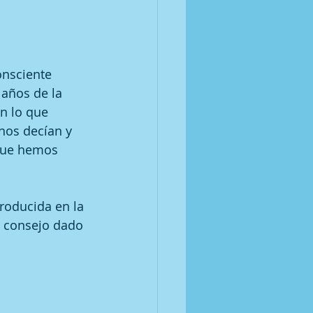
onsciente 
años de la 
n lo que 
nos decían y 
 que hemos 
roducida en la 
 consejo dado 
.