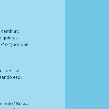
 cambiar. 
 quieres 
?” o “¿por qué 
secuencias 
nsando eso?
iento? Busca, 