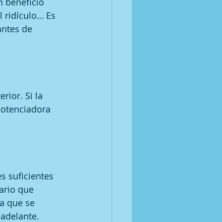
 beneficio 
l ridículo… Es 
antes de 
rior. Si la 
potenciadora 
s suficientes 
ario que 
a que se 
 adelante.