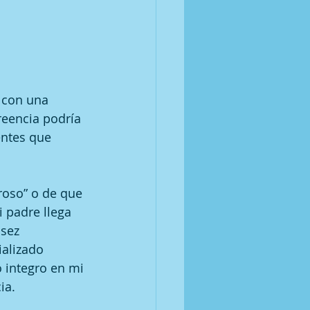
 con una 
reencia podría 
entes que 
roso” o de que 
 padre llega 
sez 
alizado 
integro en mi 
ia.