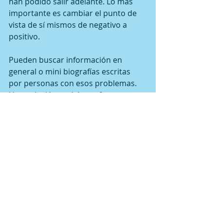
han podido salir adelante. Lo más 
importante es cambiar el punto de 
vista de sí mismos de negativo a 
positivo.
Pueden buscar información en 
general o mini biografías escritas 
por personas con esos problemas. 
Una solución podría ser formar 
grupos de apoyo en donde se pueda 
platicar de las dificultades que cada 
uno tiene, las estrategias que les han 
servido y cuáles no, etc.